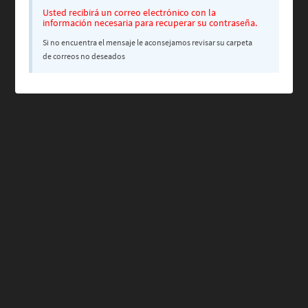
Usted recibirá un correo electrónico con la
información necesaria para recuperar su contraseña.
Si no encuentra el mensaje le aconsejamos revisar su carpeta
de correos no deseados